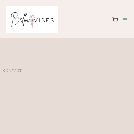
CONTACT
Parlons ensemble.
Tu veux savoir quel soin te
convient?