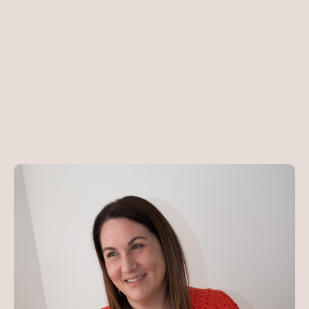
Apaise ton
système nerveux.
Transforme
ce qui
te freine.