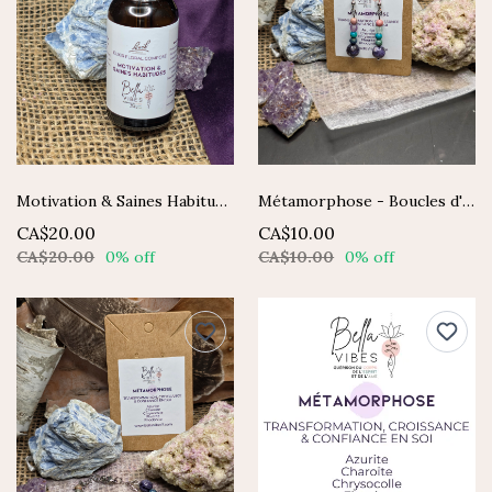
Motivation & Saines Habitudes - Élixir composé Fleurs de Bach
Métamorphose - Boucles d'oreilles
CA$20.00
CA$10.00
CA$20.00
0% off
CA$10.00
0% off