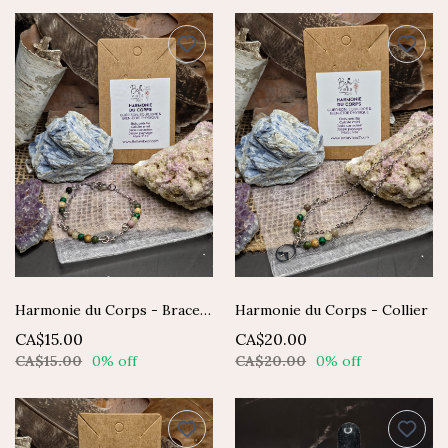
Harmonie du Corps - Bracelet
Harmonie du Corps - Collier
CA$15.00
CA$20.00
CA$15.00
0% off
CA$20.00
0% off