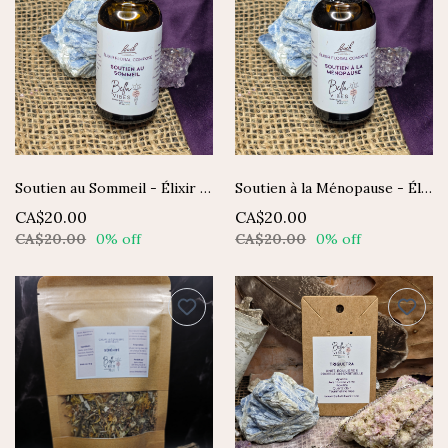
Soutien au Sommeil - Élixir composé Fleurs de Bach
Soutien à la Ménopause - Élixir composé Fleurs de Bach
CA$20.00
CA$20.00
CA$20.00
0% off
CA$20.00
0% off