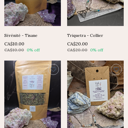
Sérénité - Tisane
Triquetra - Collier
CA$10.00
CA$20.00
CA$10.00
0% off
CA$20.00
0% off